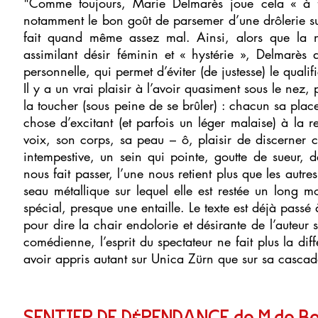
"Comme toujours, Marie Delmarès joue cela « à fon
notamment le bon goût de parsemer d’une drôlerie sup
fait quand même assez mal. Ainsi, alors que la 
assimilant désir féminin et « hystérie », Delmarès
personnelle, qui permet d’éviter (de justesse) le qualifi
Il y a un vrai plaisir à l’avoir quasiment sous le nez
la toucher (sous peine de se brûler) : chacun sa place,
chose d’excitant (et parfois un léger malaise) à la 
voix, son corps, sa peau – ô, plaisir de discerner 
intempestive, un sein qui pointe, goutte de sueur, 
nous fait passer, l’une nous retient plus que les aut
seau métallique sur lequel elle est restée un long
spécial, presque une entaille. Le texte est déjà passé 
pour dire la chair endolorie et désirante de l’auteur 
comédienne, l’esprit du spectateur ne fait plus la diff
avoir appris autant sur Unica Zürn que sur sa cascad
SENTIER DE DÉPENDANCE de M.de B