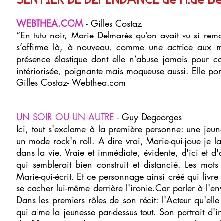
WEBTHEA.COM
- Gilles Costaz
“En tutu noir, Marie Delmarès qu’on avait vu si re
s’affirme là, à nouveau, comme une actrice aux mu
présence élastique dont elle n’abuse jamais pour co
intériorisée, poignante mais moqueuse aussi. Elle porte
Gilles Costaz- Webthea.com
UN SOIR OU UN AUTRE
- Guy Degeorges
Ici, tout s'exclame à la première personne: une jeun
un mode rock'n roll. A dire vrai, Marie-qui-joue je l
dans la vie. Vraie et immédiate, évidente, d'ici et 
qui semblerait bien construit et distancié. Les mo
Marie-qui-écrit. Et ce personnage ainsi créé qui livre
se cacher lui-même derrière l'ironie.Car parler à l'en
Dans les premiers rôles de son récit: l'Acteur qu'elle 
qui aime la jeunesse par-dessus tout. Son portrait d'imb