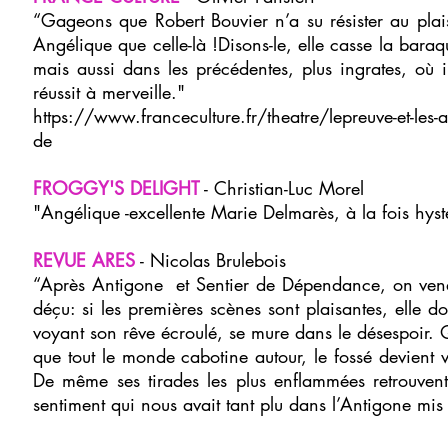
“Gageons que Robert Bouvier n’a su résister au pla
Angélique que celle-là !Disons-le, elle casse la bara
mais aussi dans les précédentes, plus ingrates, où il 
réussit à merveille."
https://www.franceculture.fr/theatre/lepreuve-et-les-ac
de
FROGGY'S DELIGHT
- Christian-Luc Morel
"Angélique -excellente Marie Delmarès, à la fois hys
REVUE ARES
- Nicolas Brulebois
“Après Antigone et Sentier de Dépendance, on venai
déçu: si les premières scènes sont plaisantes, elle
voyant son rêve écroulé, se mure dans le désespoir. 
que tout le monde cabotine autour, le fossé devient ve
De même ses tirades les plus enflammées retrouvent
sentiment qui nous avait tant plu dans l’Antigone mi