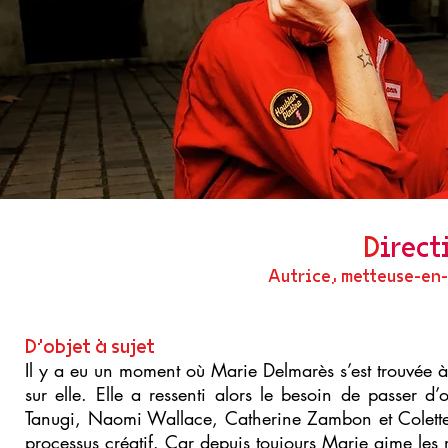
D
irec
Autrice, metteuse-en
D’objet à sujet
Il y a eu un moment où Marie Delmarès s’est trouvée à l
sur elle. Elle a ressenti alors le besoin de passer 
Tanugi, Naomi Wallace, Catherine Zambon et Colette 
processus créatif. Car depuis toujours Marie aime les mo